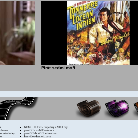
Pirát sedmi moří
s
NEMOHRY.cz - Superhry a 1001 hry
zdarma
pornGIF.cz - GIF animace
ro vaše fotky
pornGIF.de - GIF animation
to
freevideo-freefoto.com