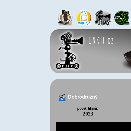
Dobrodružný
počet hlasů:
2023