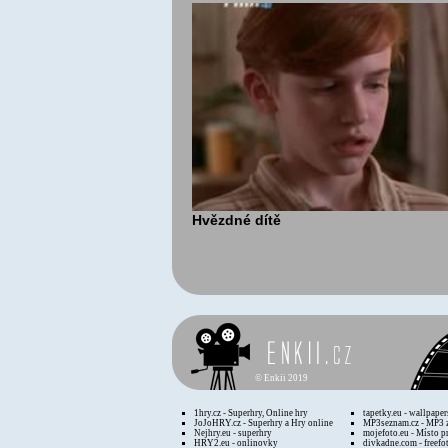
Hvězdné dítě
©
Enkii 2019
1hry.cz - Superhry, Online hry
tapetky.eu - wallpaper
JoJoHRY.cz - Superhry a Hry online
MP3seznam.cz - MP3 
Nejhry.eu - superhry
mojefoto.eu - Místo p
HRY2.eu - onlinovky
divkadne.com - freefo