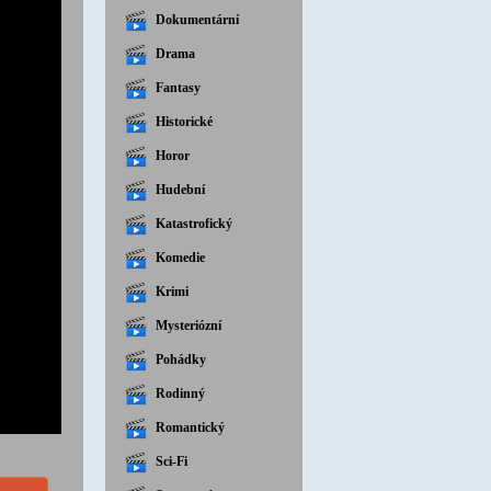
Dokumentární
Drama
Fantasy
Historické
Horor
Hudební
Katastrofický
Komedie
Krimi
Mysteriózní
Pohádky
Rodinný
Romantický
Sci-Fi