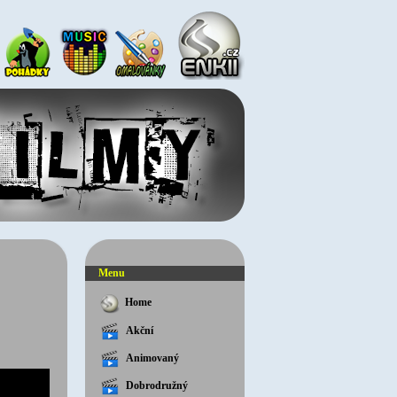
Menu
Home
Akční
Animovaný
Dobrodružný