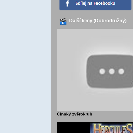
Další filmy (Dobrodružný)
Čínský zvěrokruh