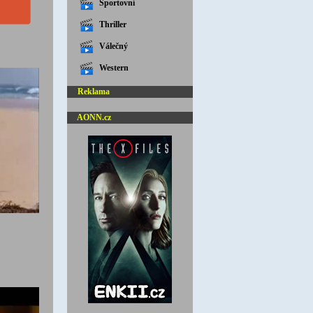
Sportovní
Thriller
Válečný
Western
Reklama
AONN.cz