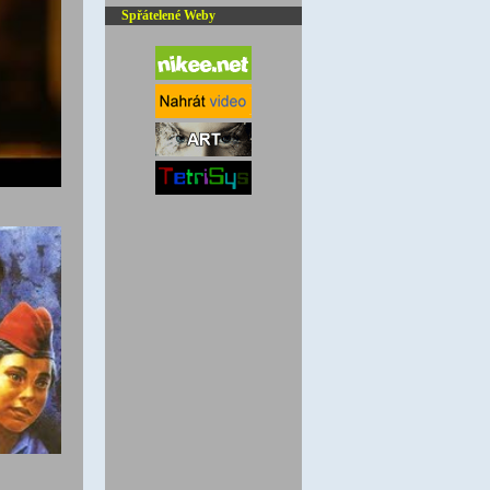
Spřátelené Weby