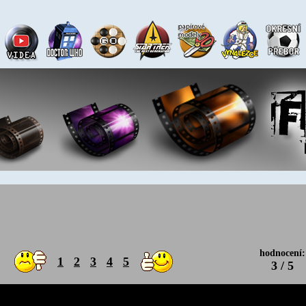
hodnocení:
1
2
3
4
5
3 / 5