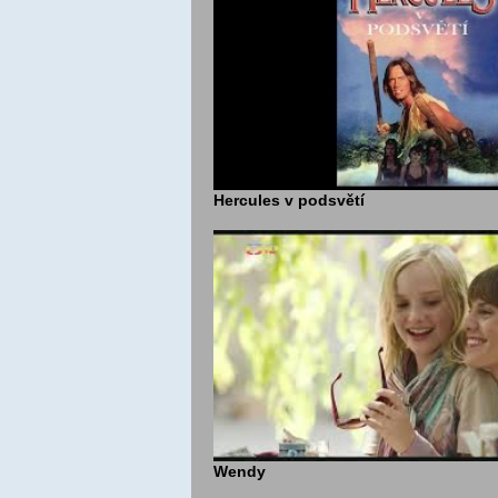
Hercules v podsvětí
Wendy