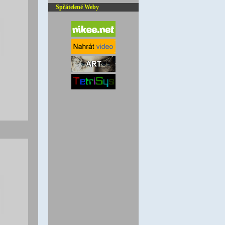
Spřátelené Weby