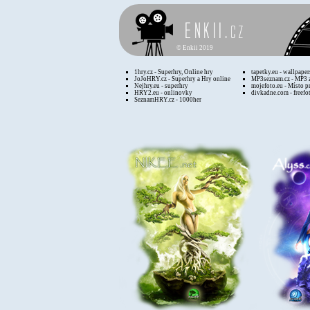
©
Enkii 2019
1hry.cz - Superhry, Online hry
tapetky.eu - wallpaper
JoJoHRY.cz - Superhry a Hry online
MP3seznam.cz - MP3 
Nejhry.eu - superhry
mojefoto.eu - Místo p
HRY2.eu - onlinovky
divkadne.com - freefo
SeznamHRY.cz - 1000her