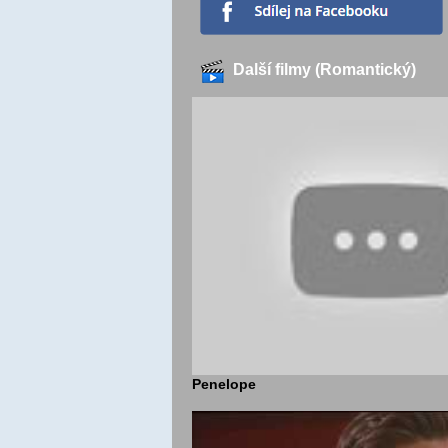
Další filmy (Romantický)
Penelope