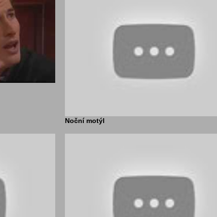
Noční motýl