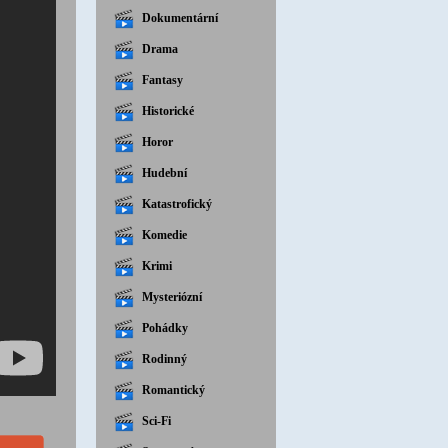
Dokumentární
Drama
Fantasy
Historické
Horor
Hudební
Katastrofický
Komedie
Krimi
Mysteriózní
Pohádky
Rodinný
Romantický
Sci-Fi