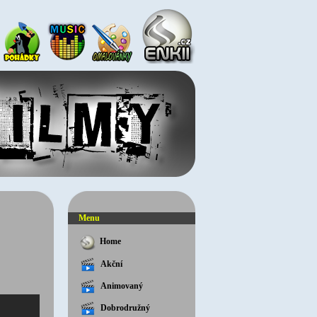
Menu
Home
Akční
Animovaný
Dobrodružný