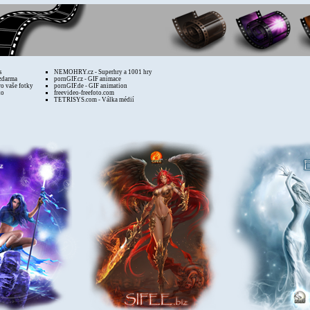
s
NEMOHRY.cz - Superhry a 1001 hry
zdarma
pornGIF.cz - GIF animace
ro vaše fotky
pornGIF.de - GIF animation
to
freevideo-freefoto.com
TETRISYS.com - Válka médií