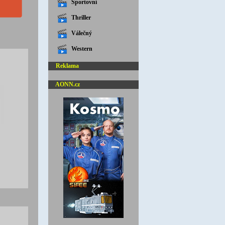
Sportovní
Thriller
Válečný
Western
Reklama
AONN.cz