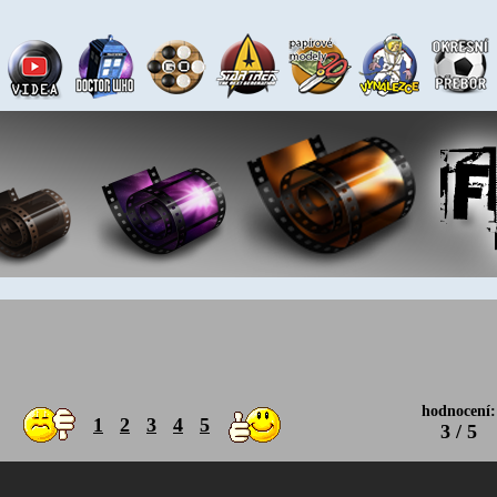
hodnocení:
1
2
3
4
5
3 / 5