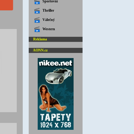
Sportovní
Thriller
Válečný
Western
Reklama
AONN.cz