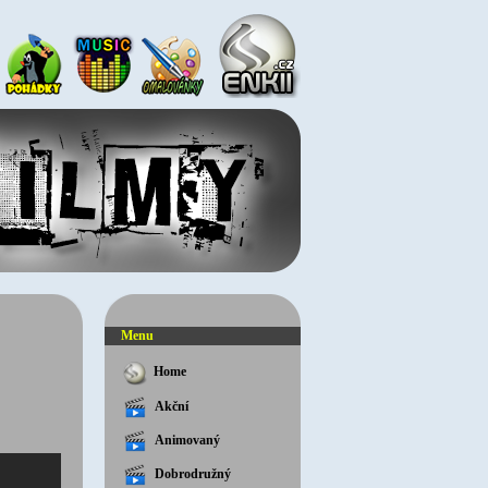
Menu
Home
Akční
Animovaný
Dobrodružný