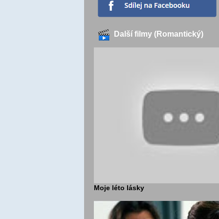
Další filmy (Romantický)
Moje léto lásky