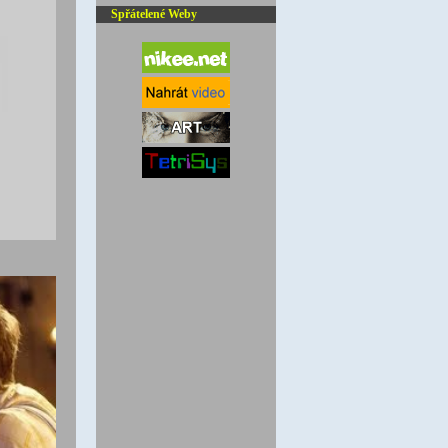
Spřátelené Weby