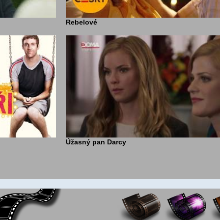
Rebelové
Úžasný pan Darcy