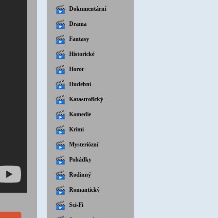
Dokumentární
Drama
Fantasy
Historické
Horor
Hudební
Katastrofický
Komedie
Krimi
Mysteriózní
Pohádky
Rodinný
Romantický
Sci-Fi