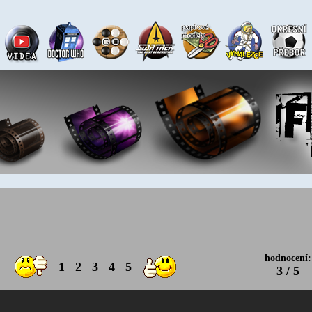
hodnocení:
1
2
3
4
5
3 / 5