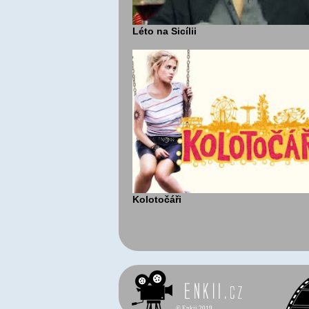
Léto na Sicílii
Kolotočáři
©
Enkii 2019