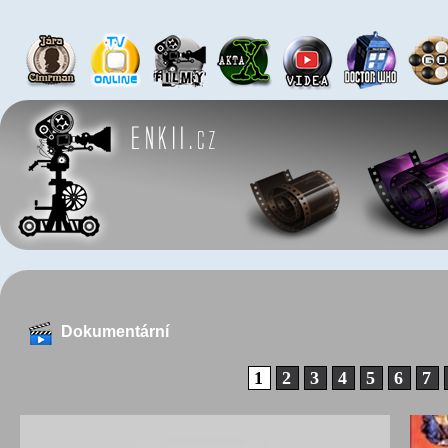
Dokumentární
1
2
3
4
5
6
7