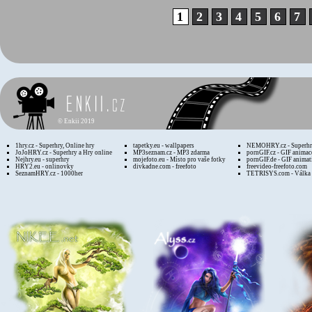
1
2
3
4
5
6
7
©
Enkii 2019
1hry.cz - Superhry, Online hry
tapetky.eu - wallpapers
NEMOHRY.cz - Superhry
JoJoHRY.cz - Superhry a Hry online
MP3seznam.cz - MP3 zdarma
pornGIF.cz - GIF animac
Nejhry.eu - superhry
mojefoto.eu - Místo pro vaše fotky
pornGIF.de - GIF animat
HRY2.eu - onlinovky
divkadne.com - freefoto
freevideo-freefoto.com
SeznamHRY.cz - 1000her
TETRISYS.com - Válka 