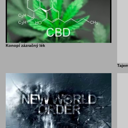
Konopí zázračný lék
Tajem