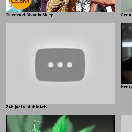
Tajemství Divadla Sklep
Cena r
Henry
Zabijáci v hlubinách